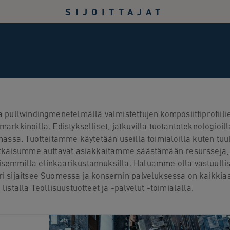
SIJOITTAJAT
 pullwindingmenetelmällä valmistettujen komposiittiprofiilie
arkkinoilla. Edistykselliset, jatkuvilla tuotantoteknologioil
massa. Tuotteitamme käytetään useilla toimialoilla kuten tuul
ratkaisumme auttavat asiakkaitamme säästämään resursseja, 
emmilla elinkaarikustannuksilla. Haluamme olla vastuulliste
i sijaitsee Suomessa ja konsernin palveluksessa on kaikkiaa
istalla Teollisuustuotteet ja -palvelut -toimialalla.