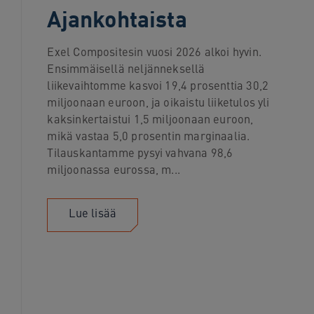
Ajankohtaista
navigation
Skip
to
Exel Compositesin vuosi 2026 alkoi hyvin.
content
Ensimmäisellä neljänneksellä
liikevaihtomme kasvoi 19,4 prosenttia 30,2
miljoonaan euroon, ja oikaistu liiketulos yli
kaksinkertaistui 1,5 miljoonaan euroon,
mikä vastaa 5,0 prosentin marginaalia.
Tilauskantamme pysyi vahvana 98,6
miljoonassa eurossa, m...
Lue lisää