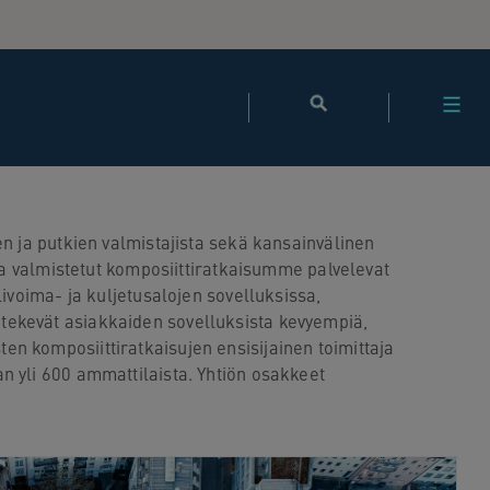
n ja putkien valmistajista sekä kansainvälinen
la valmistetut komposiittiratkaisumme palvelevat
ivoima- ja kuljetusalojen sovelluksissa,
tekevät asiakkaiden sovelluksista kevyempiä,
n komposiittiratkaisujen ensisijainen toimittaja
n yli 600 ammattilaista. Yhtiön osakkeet