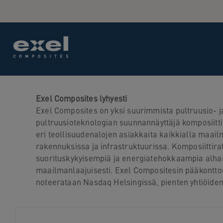
Use
the
following
links
to
quickly
navigate
to
Exel Composites lyhyesti
sections
Exel Composites on yksi suurimmista pultruusio- ja
of
pultruusioteknologian suunnannäyttäjä komposiittim
the
eri teollisuudenalojen asiakkaita kaikkialla maail
website
rakennuksissa ja infrastruktuurissa. Komposiitti
Skip
suorituskykyisempiä ja energiatehokkaampia alhais
to
maailmanlaajuisesti. Exel Compositesin pääkonttor
site
noteerataan Nasdaq Helsingissä, pienten yhtiöiden l
search
Skip
to
site