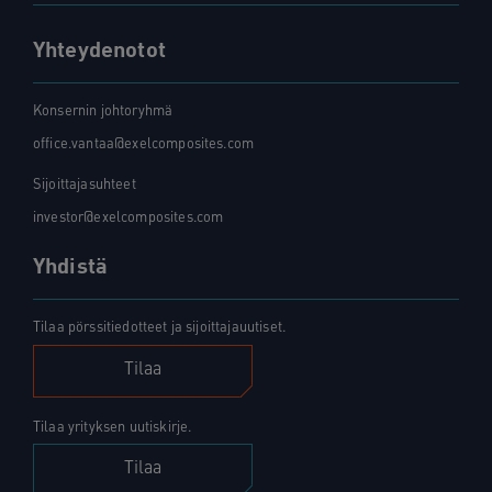
Yhteydenotot
Konsernin johtoryhmä
office.vantaa@exelcomposites.com
Sijoittajasuhteet
investor@exelcomposites.com
Yhdistä
Tilaa pörssitiedotteet ja sijoittajauutiset.
Tilaa
Tilaa yrityksen uutiskirje.
Tilaa