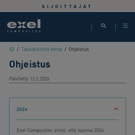
Use
SIJOITTAJAT
the
following
links
to
quickly
navigate
Home
/
Taloudellista tietoa
/
Ohjeistus
to
Ohjeistus
sections
of
the
Päivitetty 13.2.2026
website
Skip
to
site
2026
search
Skip
to
Exel Composites arvioi, että vuonna 2026
site