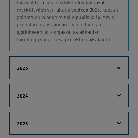
liikevaihto ja oikaistu liiketulos kasvavat
navigation
merkittävästi verrattuna vuoteen 2025, kasvun
Skip
painottuen vuoden toiselle puoliskolle. Arvio
to
perustuu tilauskannan realisoitumisen
content
ajoitukseen, jota ohjaavat asiakkaiden
toimituspyynnöt sekä projektien aikataulut.
2025
2024
2023