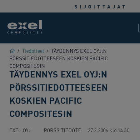
Use
SIJOITTAJAT
the
following
links
to
quickly
navigate
Home
/
Tiedotteet
/
TÄYDENNYS EXEL OYJ:N
to
PÖRSSITIEDOTTEESEEN KOSKIEN PACIFIC
sections
COMPOSITESIN
TÄYDENNYS EXEL OYJ:N
of
the
PÖRSSITIEDOTTEESEEN
website
Skip
KOSKIEN PACIFIC
to
site
COMPOSITESIN
search
Skip
EXEL OYJ          PÖRSSITIEDOTE     27.2.2006 klo 14.30        1
to
site