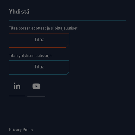
Yhdistä
Tilaa pörssitiedotteet ja sijoittajauutiset.
Tilaa
Tilaa yrityksen uutiskirje.
Tilaa
LinkedIn
YouTube
Privacy Policy