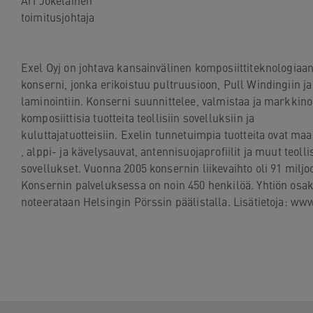
Ari Jokelainen

toimitusjohtaja

Exel Oyj on johtava kansainvälinen komposiittiteknologiaan 
konserni, jonka erikoistuu pultruusioon, Pull Windingiin ja
laminointiin. Konserni suunnittelee, valmistaa ja markkinoi
komposiittisia tuotteita teollisiin sovelluksiin ja

kuluttajatuotteisiin. Exelin tunnetuimpia tuotteita ovat maas
, alppi- ja kävelysauvat, antennisuojaprofiilit ja muut teollis
sovellukset. Vuonna 2005 konsernin liikevaihto oli 91 miljo
Konsernin palveluksessa on noin 450 henkilöä. Yhtiön osak
noteerataan Helsingin Pörssin päälistalla. Lisätietoja: www.