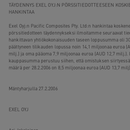
TÄYDENNYS EXEL OYJ:N PÖRSSITIEDOTTEESEEN KOSKIE
navigation
HANKINTAA

Skip
to
Exel Oyj:n Pacific Composites Pty. Ltd:n hankintaa koskene
content
pörssitiedotteen täydennykseksi ilmoitamme seuraavat tied
hankittavan yhtiökokonaisuuden taseen loppusumma oli 30.
päättyneen tilikauden lopussa noin 14,1 miljoonaa euroa (A
milj.) ja oma pääoma 7,9 miljoonaa euroa (AUD 12,7 milj.). I
kauppasumma perustuu siihen, että omistuksen siirtyess
määrä per 28.2.2006 on 8,5 miljoonaa euroa (AUD 13,7 milj).
Mäntyharjulla 27.2.2006

EXEL OYJ
