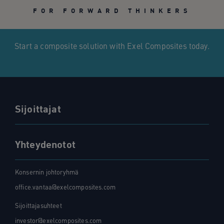
FOR FORWARD THINKERS
Start a composite solution with Exel Composites today.
Sijoittajat
Yhteydenotot
Konsernin johtoryhmä
office.vantaa@exelcomposites.com
Sijoittajasuhteet
investor@exelcomposites.com