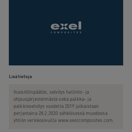
navigation
Skip
to
content
Lisätietoja
Vuositilinpäätös, selvitys hallinto- ja
ohjausjärjestelmästä sekä palkka- ja
palkkioselvitys vuodelta 2019 julkaistaan
perjantaina 28.2.2020 sähköisessä muodossa
yhtiön verkkosivuilla www.exelcomposites.com.