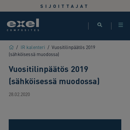
Use
SIJOITTAJAT
the
following
links
to
quickly
navigate
Home
/
IR kalenteri
/
Vuositilinpäätös 2019
to
(sähköisessä muodossa)
sections
Vuositilinpäätös 2019
of
the
(sähköisessä muodossa)
website
Skip
to
28.02.2020
site
search
Skip
to
site