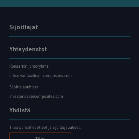
Sijoittajat
Yhteydenotot
Konsernin johtoryhmä
office.vantaa@exelcomposites.com
Sijoittajasuhteet
investor@exelcomposites.com
Yhdistä
Tilaa pörssitiedotteet ja sijoittajauutiset.